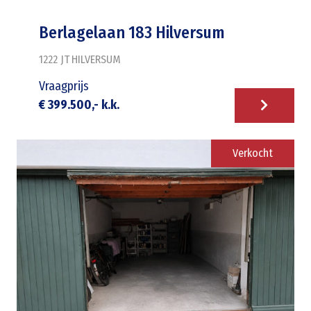
Berlagelaan 183 Hilversum
1222 JT
HILVERSUM
Vraagprijs
€ 399.500,- k.k.
Verkocht