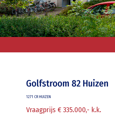
Golfstroom 82 Huizen
1271 CR
HUIZEN
Vraagprijs € 335.000,- k.k.