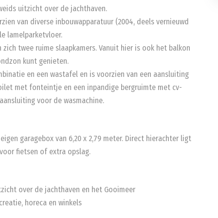
weids uitzicht over de jachthaven.
orzien van diverse inbouwapparatuur (2004, deels vernieuwd
le lamelparketvloer.
 zich twee ruime slaapkamers. Vanuit hier is ook het balkon
vondzon kunt genieten.
inatie en een wastafel en is voorzien van een aansluiting
oilet met fonteintje en een inpandige bergruimte met cv-
 aansluiting voor de wasmachine.
igen garagebox van 6,20 x 2,79 meter. Direct hierachter ligt
voor fietsen of extra opslag.
tzicht over de jachthaven en het Gooimeer
creatie, horeca en winkels