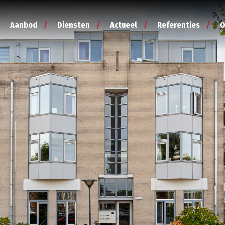
Aanbod
Diensten
Actueel
Referenties
O