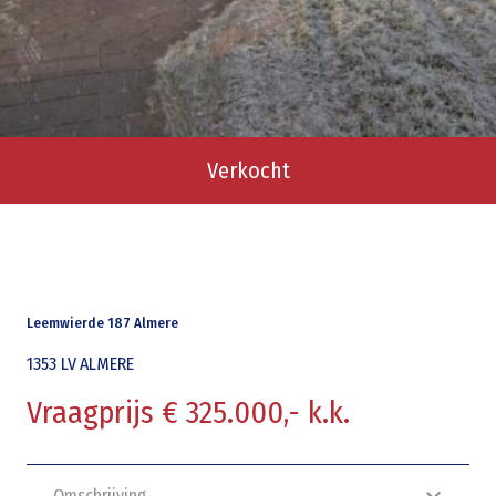
Verkocht
Leemwierde 187 Almere
1353 LV
ALMERE
Vraagprijs € 325.000,- k.k.
Omschrijving