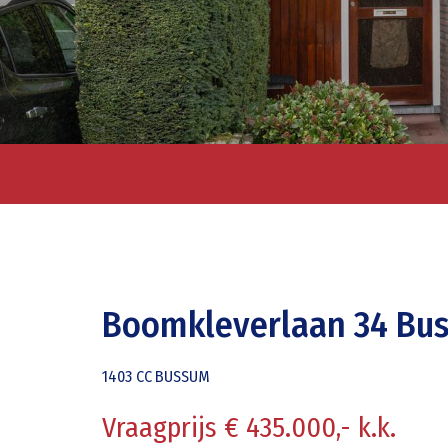
Boomkleverlaan 34 Bu
1403 CC
BUSSUM
Vraagprijs € 435.000,- k.k.