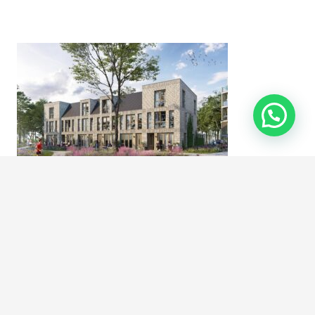
Nieuwbouwplan Oostereng
in Bussum
. Dit plan betreft de
transformatie van het voormalige datacentrum van KPN,
oorspronkelijk opgeleverd in 1973 als telexcentrale voor de
PTT. De locatie heeft een interessante historie, met
oorspronkelijk duizend telexaansluitingen buiten de
Randstad. Het plan Oostereng omvat een woongebouw met