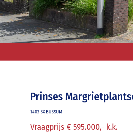
Prinses Margrietplant
1403 SX
BUSSUM
Vraagprijs € 595.000,- k.k.