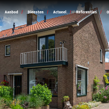
Aanbod
Diensten
Actueel
Referenties
O