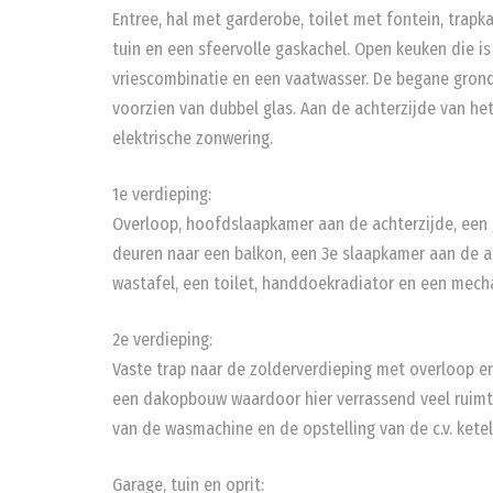
Entree, hal met garderobe, toilet met fontein, trap
tuin en een sfeervolle gaskachel. Open keuken die is
vriescombinatie en een vaatwasser. De begane grond
voorzien van dubbel glas. Aan de achterzijde van he
elektrische zonwering.
1e verdieping:
Overloop, hoofdslaapkamer aan de achterzijde, een
deuren naar een balkon, een 3e slaapkamer aan de a
wastafel, een toilet, handdoekradiator en een mecha
2e verdieping:
Vaste trap naar de zolderverdieping met overloop en
een dakopbouw waardoor hier verrassend veel ruimte 
van de wasmachine en de opstelling van de c.v. ketel
Garage, tuin en oprit: