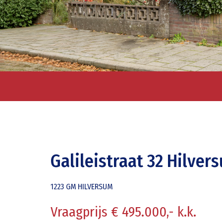
Galileistraat 32 Hilver
1223 GM
HILVERSUM
Vraagprijs € 495.000,- k.k.