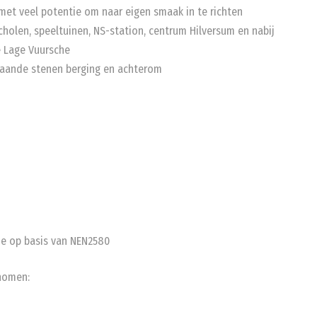
met veel potentie om naar eigen smaak in te richten
 scholen, speeltuinen, NS-station, centrum Hilversum en nabij
e Lage Vuursche
staande stenen berging en achterom
e op basis van NEN2580
nomen: