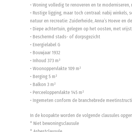
• Woning volledig te renoveren en te moderniseren, 
• Rustige ligging, maar toch centraal: nabij winkels,
natuur en recreatie: Zuiderheide, Anna’s Hoeve en d
• Diepe achtertuin, gelegen op het oosten, met vrij
• Beschermd stads- of dorpsgezicht
• Energielabel G
• Bouwjaar 1932
• Inhoud 373 m³
• Woonoppervlakte 109 m²
• Berging 5 m²
• Balkon 3 m²
• Perceeloppervlakte 145 m²
• Ingemeten conform de branchebrede meetinstructi
In de koopakte worden de volgende clausules opge
* Niet bewoningsclausule
* Asbestclausule