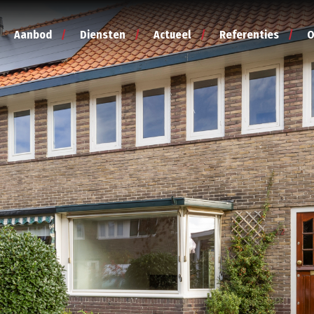
Aanbod
Diensten
Actueel
Referenties
O