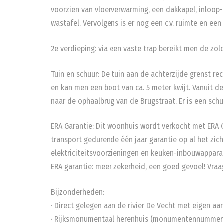
voorzien van vloerverwarming, een dakkapel, inloop-
wastafel. Vervolgens is er nog een c.v. ruimte en e
2e verdieping: via een vaste trap bereikt men de zold
Tuin en schuur: De tuin aan de achterzijde grenst rec
en kan men een boot van ca. 5 meter kwijt. Vanuit de 
naar de ophaalbrug van de Brugstraat. Er is een sch
ERA Garantie: Dit woonhuis wordt verkocht met ERA G
transport gedurende één jaar garantie op al het zich
elektriciteitsvoorzieningen en keuken-inbouwappara
ERA garantie: meer zekerheid, een goed gevoel! Vra
Bijzonderheden:
· Direct gelegen aan de rivier De Vecht met eigen aa
· Rijksmonumentaal herenhuis (monumentennummer