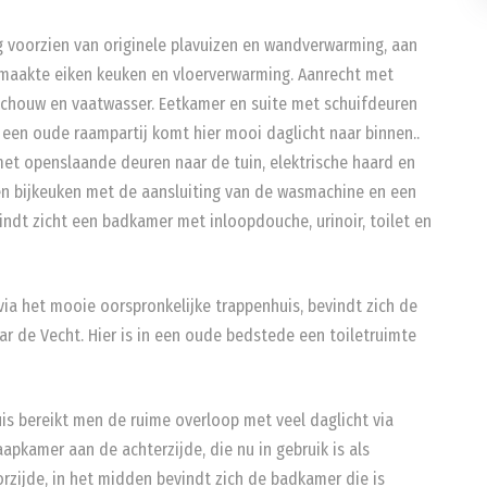
g voorzien van originele plavuizen en wandverwarming, aan
maakte eiken keuken en vloerverwarming. Aanrecht met
 schouw en vaatwasser. Eetkamer en suite met schuifdeuren
een oude raampartij komt hier mooi daglicht naar binnen..
met openslaande deuren naar de tuin, elektrische haard en
een bijkeuken met de aansluiting van de wasmachine en een
indt zicht een badkamer met inloopdouche, urinoir, toilet en
via het mooie oorspronkelijke trappenhuis, bevindt zich de
r de Vecht. Hier is in een oude bedstede een toiletruimte
uis bereikt men de ruime overloop met veel daglicht via
apkamer aan de achterzijde, die nu in gebruik is als
zijde, in het midden bevindt zich de badkamer die is