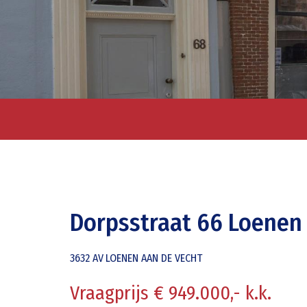
Dorpsstraat 66 Loenen
3632 AV
LOENEN AAN DE VECHT
Vraagprijs € 949.000,- k.k.