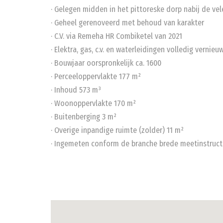
· Gelegen midden in het pittoreske dorp nabij de vel
· Geheel gerenoveerd met behoud van karakter
· C.V. via Remeha HR Combiketel van 2021
· Elektra, gas, c.v. en waterleidingen volledig vernieu
· Bouwjaar oorspronkelijk ca. 1600
· Perceeloppervlakte 177 m²
· Inhoud 573 m³
· Woonoppervlakte 170 m²
· Buitenberging 3 m²
· Overige inpandige ruimte (zolder) 11 m²
· Ingemeten conform de branche brede meetinstruct