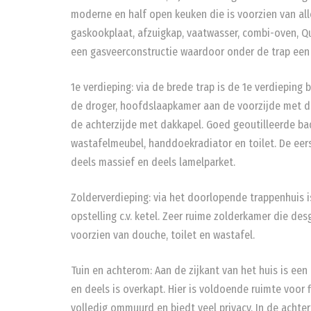
moderne en half open keuken die is voorzien van al
gaskookplaat, afzuigkap, vaatwasser, combi-oven, Q
een gasveerconstructie waardoor onder de trap een 
1e verdieping: via de brede trap is de 1e verdieping
de droger, hoofdslaapkamer aan de voorzijde met da
de achterzijde met dakkapel. Goed geoutilleerde b
wastafelmeubel, handdoekradiator en toilet. De eers
deels massief en deels lamelparket.
Zolderverdieping: via het doorlopende trappenhuis i
opstelling c.v. ketel. Zeer ruime zolderkamer die 
voorzien van douche, toilet en wastafel.
Tuin en achterom: Aan de zijkant van het huis is ee
en deels is overkapt. Hier is voldoende ruimte voor 
volledig ommuurd en biedt veel privacy. In de achte