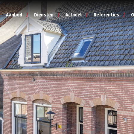
Aanbod
Diensten
Actueel
Referenties
O