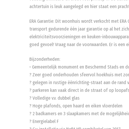
achtertuin is leuk aangelegd en hier staat een prach
ERA Garantie: Dit woonhuis wordt verkocht met ERA G
transport gedurende één jaar garantie op al het zich
elektriciteitsvoorzieningen en keuken-inbouwappara
goed gevoel! Vraag naar de voorwaarden. Er is een e
Bijzonderheden:
• Gemeentelijk monument en Beschermd Stads en d
? Zeer goed onderhouden sfeervol hoekhuis met zon
? gelegen in rustige éénrichting-straat aan de rand
? parkeren kan vaak direct in de straat of op loopa
? Volledige v.v. dubbel glas
? Hoge plafonds, open haard en eiken vloerdelen
? 2 badkamers en 3 slaapkamers met de mogelijkhei
? Energielabel F