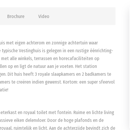
Brochure
Video
s met eigen achterom en zonnige achtertuin waar
 typische Vestinghuis is gelegen in een rustige éénrichting-
met alle winkels, terrassen en horecafaciliteiten op
llen op en ligt de natuur aan je voeten. Het station
en. Dit huis heeft 3 royale slaapkamers en 2 badkamers te
amers te creëren indien gewenst. Kortom: een super sfeervol
atie!
terkast en royaal toilet met fontein. Ruime en lichte living
ssieve eiken delenvloer. Door de hoge plafonds en de
 royaal, ruimtelijk en licht. Aan de achterzijde bevindt zich de