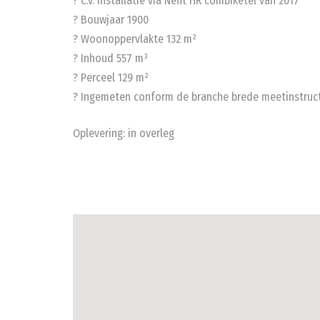
? C.v. installatie via Nefit HR combiketel van 2017
? Bouwjaar 1900
? Woonoppervlakte 132 m²
? Inhoud 557 m³
? Perceel 129 m²
? Ingemeten conform de branche brede meetinstruct
Oplevering: in overleg