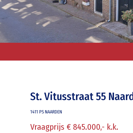
St. Vitusstraat 55 Naar
1411 PS
NAARDEN
Vraagprijs € 845.000,- k.k.