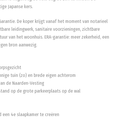
tige Japanse kers.
arantie. De koper krijgt vanaf het moment van notarieel
tbare leidingwerk, sanitaire voorzieningen, zichtbare
tuur van het woonhuis. ERA-garantie: meer zekerheid, een
igen bron aanwezig.
orpsgezicht
nige tuin (zo) en brede eigen achterom
 van de Naarden-Vesting
fstand op de grote parkeerplaats op de wal
d een 4e slaapkamer te creëren