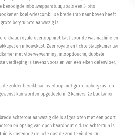
le benodigde inbouwapparatuur, zoals een 5-pits
uooker en koel-vriescombi. De brede trap naar boven heeft
grote bergruimte aanwezig is.
 bereikbaar. royale overloop met kast voor de wasmachine en
kkapel en inbouwkast. Zeer royale en lichte slaapkamer aan
adkamer met vloerverwarming, inloopdouche, dubbele
te verdieping is tevens voorzien van een eiken delenvloer,
s de zolder bereikbaar. overloop met grote opbergkast en
desgewenst kan worden opgedeeld in 2 kamers. 2e badkamer
n brede achterom aanwezig die is afgesloten met een poort
fietsen en opslag van open haardhout e.d. De achtertuin is
rtuin is nagenoeg de hele dag de zon te vinden. De