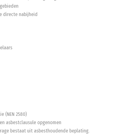
rgebieden
 directe nabijheid
kelaars
ie (NEN 2580)
een asbestclausule opgenomen
arage bestaat uit asbesthoudende beplating.