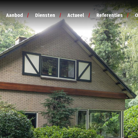
Aanbod
Diensten
Actueel
Referenties
O