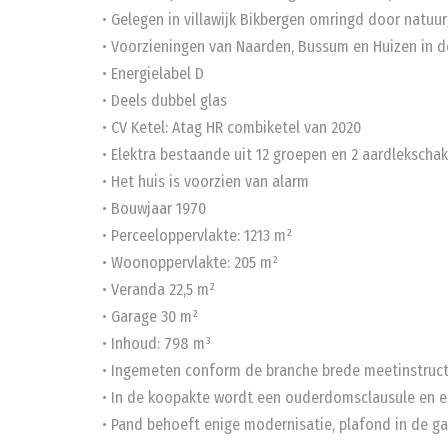
• Gelegen in villawijk Bikbergen omringd door natuu
• Voorzieningen van Naarden, Bussum en Huizen in de
• Energielabel D
• Deels dubbel glas
• CV Ketel: Atag HR combiketel van 2020
• Elektra bestaande uit 12 groepen en 2 aardlekscha
• Het huis is voorzien van alarm
• Bouwjaar 1970
• Perceeloppervlakte: 1213 m²
• Woonoppervlakte: 205 m²
• Veranda 22,5 m²
• Garage 30 m²
• Inhoud: 798 m³
• Ingemeten conform de branche brede meetinstruct
• In de koopakte wordt een ouderdomsclausule en 
• Pand behoeft enige modernisatie, plafond in de g