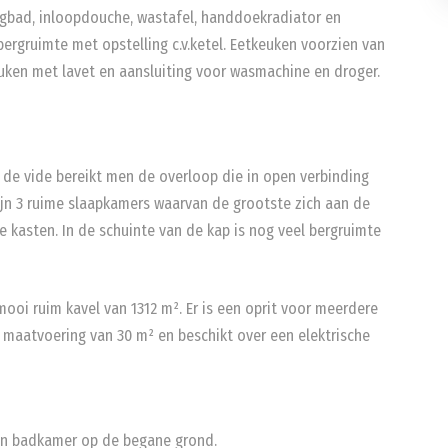
igbad, inloopdouche, wastafel, handdoekradiator en
bergruimte met opstelling c.v.ketel. Eetkeuken voorzien van
ken met lavet en aansluiting voor wasmachine en droger.
n de vide bereikt men de overloop die in open verbinding
zijn 3 ruime slaapkamers waarvan de grootste zich aan de
te kasten. In de schuinte van de kap is nog veel bergruimte
mooi ruim kavel van 1312 m². Er is een oprit voor meerdere
n maatvoering van 30 m² en beschikt over een elektrische
en badkamer op de begane grond.