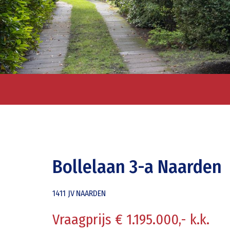
Bollelaan 3-a Naarden
1411 JV
NAARDEN
Vraagprijs € 1.195.000,- k.k.