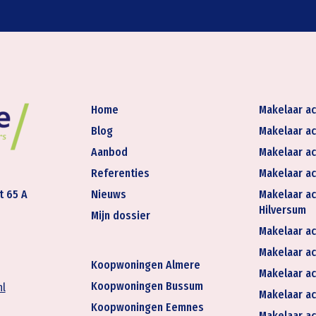
Home
Makelaar ac
Blog
Makelaar ac
Aanbod
Makelaar ac
Referenties
Makelaar ac
t 65 A
Nieuws
Makelaar ac
Hilversum
Mijn dossier
Makelaar ac
Makelaar act
Koopwoningen Almere
Makelaar ac
Koopwoningen Bussum
nl
Makelaar ac
Koopwoningen Eemnes
Makelaar ac