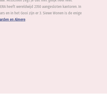
r. Misschien zegt je dat niet gelijk heel veel.
 ERA heeft wereldwijd 2350 aangesloten kantoren. In
rs en in het Gooi zijn er 3. Siewe Wonen is de enige
arden en Almere
.