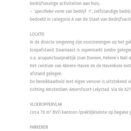
bedrijfsmatige activiteiten aan huis;
– ‘specifieke vorm van bedrijf -1′, zelfstandige bedr
bedoeld in categorie A van de Staat van Bedrijfsacti
LOCATIE
In de directe omgeving zijn voorzieningen op het ge
loopafstand. Daarnaast is supermarkt Jumbo gelegen
o.a. acupunctuurpraktijk Joan Duveen, Helene’s Nail 
Het centrum van Almere-Haven en de Havenkom met d
afstand gelegen.
De bereikbaarheid met eigen vervoer is uitstekend vi
richting Amsterdam-Amersfoort-Lelystad. Via de A27 
VLOEROPPERVLAK
Circa 76 m² BVO kantoor-/praktijkruimte op begane 
PARKEREN