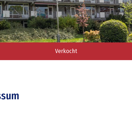
Verkocht
ussum