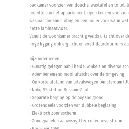
badkamer voorzien van douche, wastafel en toilet, 
breedte van het appartement, open keuken voorzien 
wasmachineaansluiting en een boiler voor warm wate
nette laminaatvloer.
Vanuit de woonkamer prachtig weids uitzicht over 
hoge ligging ook erg licht en voelt daardoor ruim aa
Bijzonderheden:
• Gunstig gelegen nabij heide, winkels en diverse sc
• Adembenemend mooi uitzicht over de omgeving
• Op korte afstand van uitvalswegen (Amsterdam/Ut
• Nabij NS station Bussum-Zuid
• Separate berging op de begane grond
• Grotendeels voorzien van dubbele beglazing
• Elektrisch zonnescherm
• Zonnepanelen aanwezig t.b.v. collectieve stroom
• Bouwjaar 1969