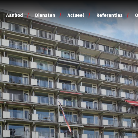
Aanbod
Diensten
Actueel
Referenties
O