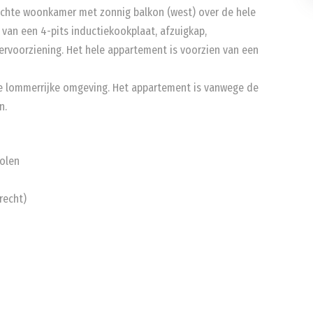
lichte woonkamer met zonnig balkon (west) over de hele
van een 4-pits inductiekookplaat, afzuigkap,
rvoorziening. Het hele appartement is voorzien van een
de lommerrijke omgeving. Het appartement is vanwege de
n.
holen
recht)