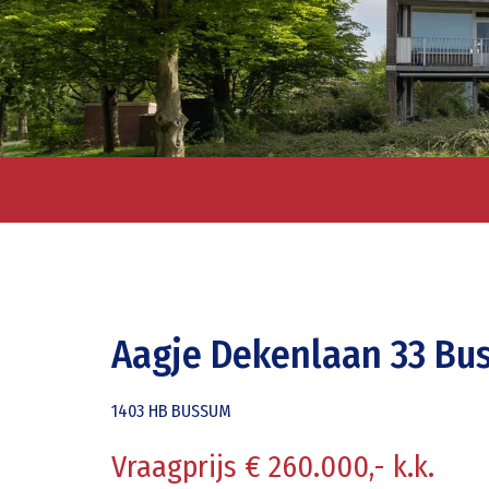
Aagje Dekenlaan 33 B
1403 HB
BUSSUM
Vraagprijs € 260.000,- k.k.