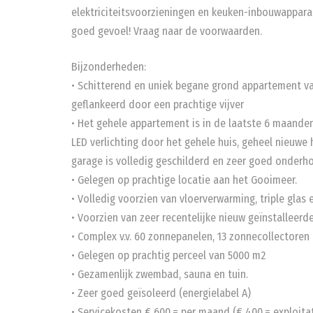
elektriciteitsvoorzieningen en keuken-inbouwappara
goed gevoel! Vraag naar de voorwaarden.
Bijzonderheden:
• Schitterend en uniek begane grond appartement v
geflankeerd door een prachtige vijver
• Het gehele appartement is in de laatste 6 maanden
LED verlichting door het gehele huis, geheel nieuw
garage is volledig geschilderd en zeer goed onderh
• Gelegen op prachtige locatie aan het Gooimeer.
• Volledig voorzien van vloerverwarming, triple glas
• Voorzien van zeer recentelijke nieuw geïnstalleerde
• Complex v.v. 60 zonnepanelen, 13 zonnecollectoren
• Gelegen op prachtig perceel van 5000 m2
• Gezamenlijk zwembad, sauna en tuin.
• Zeer goed geïsoleerd (energielabel A)
• Servicekosten € 600,= per maand (€ 400,= exploitat