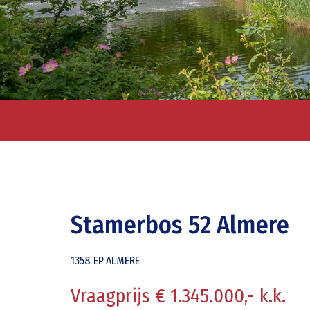
Stamerbos 52 Almere
1358 EP
ALMERE
Vraagprijs € 1.345.000,- k.k.