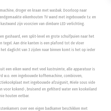
asmachine, droger en kraan met wasbak. Doorloop naar
 handgemaakte eikenhouten TV wand met ingebouwde t.v. en
 kastwand zijn voorzien van dimbare LED verlichting.
n gashaard, een split-level en grote schuifpuien naar het
en tegel. Aan drie kanten is een plafond tot de vloer
het daglicht van 3 zijden naar binnen komt is het op ieder
uit een eiken wand met veel kastruimte, alle apparatuur is
erd w.o. een ingebouwde koffiemachine, combioven,
ctiekookplaat met ingebouwde afzuigunit, Miele sous vide
 voor kokend-, bruisend en gefilterd water een kookeiland
e houten eetbar.
astenkamers over een eigen badkamer beschikken met