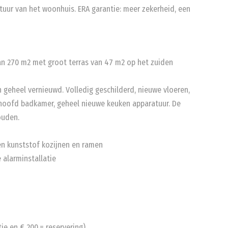
tuur van het woonhuis. ERA garantie: meer zekerheid, een
an 270 m2 met groot terras van 47 m2 op het zuiden
 geheel vernieuwd. Volledig geschilderd, nieuwe vloeren,
e hoofd badkamer, geheel nieuwe keuken apparatuur. De
ouden.
 en kunststof kozijnen en ramen
 alarminstallatie
ie en € 200,= reservering)