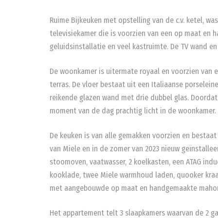
Ruime Bijkeuken met opstelling van de c.v. ketel, w
televisiekamer die is voorzien van een op maat en
geluidsinstallatie en veel kastruimte. De TV wand en
De woonkamer is uitermate royaal en voorzien van ee
terras. De vloer bestaat uit een Italiaanse porselein
reikende glazen wand met drie dubbel glas. Doordat 
moment van de dag prachtig licht in de woonkamer.
De keuken is van alle gemakken voorzien en bestaat 
van Miele en in de zomer van 2023 nieuw geïnstalle
stoomoven, vaatwasser, 2 koelkasten, een ATAG indu
kooklade, twee Miele warmhoud laden, quooker kraan
met aangebouwde op maat en handgemaakte mahoni
Het appartement telt 3 slaapkamers waarvan de 2 g