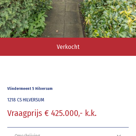
Verkocht
Vlindermeent 5 Hilversum
1218 CS
HILVERSUM
Vraagprijs € 425.000,- k.k.
Omschrijving