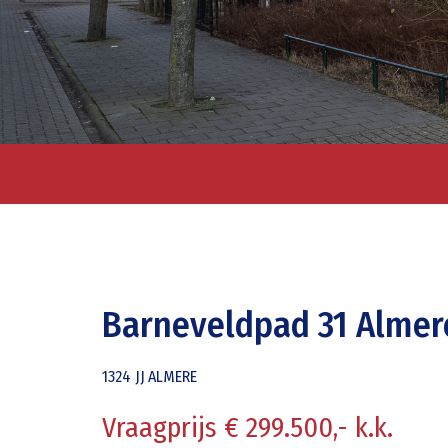
Barneveldpad 31 Almer
1324 JJ
ALMERE
Vraagprijs € 299.500,- k.k.