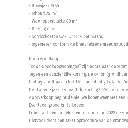
• Bouwjaar 1985
• Inhoud 251 m³
• Woonoppervlakte 89 m²
• Berging 6 m²
• Servicekosten V.v.E. € 155,14 per maand
• Ingemeten conform de branchebrede meetinstructi
Koop Goedkoop
“Koop Goedkoopwoningen” zijn betaalbaar doordat d
tegen een aanzienlijke korting. De canon (grondhuur
bedrag wordt pas in het 11e jaar volledig betaald. De
Het tweede jaar bedraagt de korting 90%, het derde j
doorverkoop begint de nieuwe koper weer met een k
Eventueel grond bij te kopen:
Er bestaat een mogelijkheid om tot eind 2022 de gr
Hiervoor dient een taxatieprocedure van de grondw