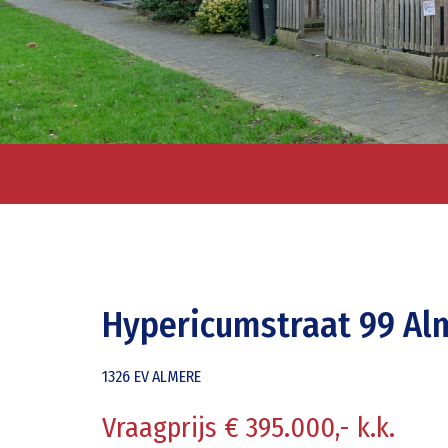
Hypericumstraat 99 Al
1326 EV
ALMERE
Vraagprijs € 395.000,- k.k.