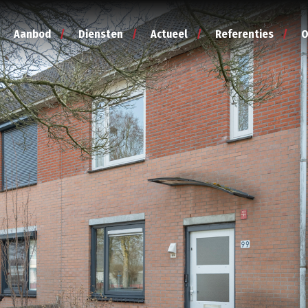
Aanbod
Diensten
Actueel
Referenties
O