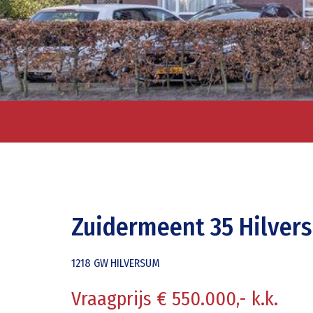
Zuidermeent 35 Hilver
1218 GW
HILVERSUM
Vraagprijs € 550.000,- k.k.