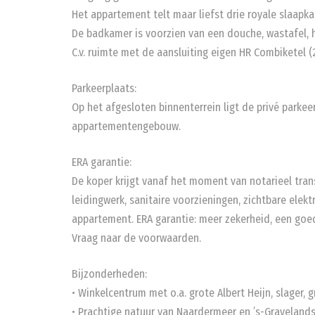
Het appartement telt maar liefst drie royale slaapk
De badkamer is voorzien van een douche, wastafel,
C.v. ruimte met de aansluiting eigen HR Combiketel (
Parkeerplaats:
Op het afgesloten binnenterrein ligt de privé parkee
appartementengebouw.
ERA garantie:
De koper krijgt vanaf het moment van notarieel tran
leidingwerk, sanitaire voorzieningen, zichtbare ele
appartement. ERA garantie: meer zekerheid, een goe
Vraag naar de voorwaarden.
Bijzonderheden:
• Winkelcentrum met o.a. grote Albert Heijn, slager, 
• Prachtige natuur van Naardermeer en ’s-Gravelan