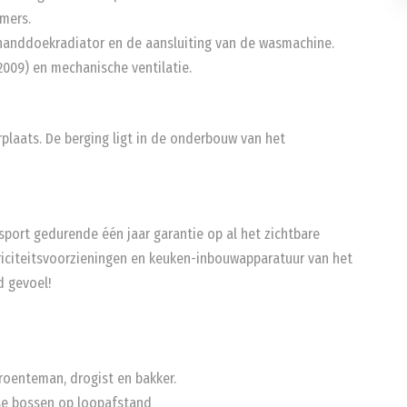
amers.
 handdoekradiator en de aansluiting van de wasmachine.
2009) en mechanische ventilatie.
rplaats. De berging ligt in de onderbouw van het
sport gedurende één jaar garantie op al het zichtbare
ktriciteitsvoorzieningen en keuken-inbouwapparatuur van het
d gevoel!
groenteman, drogist en bakker.
dse bossen op loopafstand