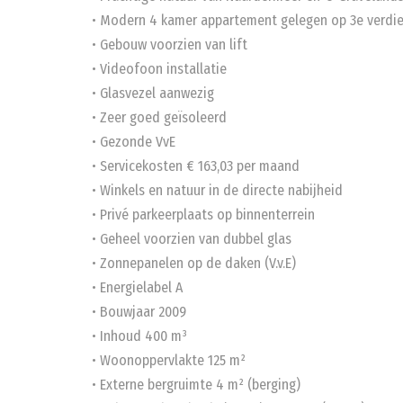
• Modern 4 kamer appartement gelegen op 3e verdi
• Gebouw voorzien van lift
• Videofoon installatie
• Glasvezel aanwezig
• Zeer goed geïsoleerd
• Gezonde VvE
• Servicekosten € 163,03 per maand
• Winkels en natuur in de directe nabijheid
• Privé parkeerplaats op binnenterrein
• Geheel voorzien van dubbel glas
• Zonnepanelen op de daken (V.v.E)
• Energielabel A
• Bouwjaar 2009
• Inhoud 400 m³
• Woonoppervlakte 125 m²
• Externe bergruimte 4 m² (berging)