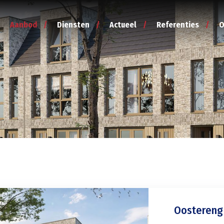
Aanbod
Diensten
Actueel
Referenties
O
Oostereng