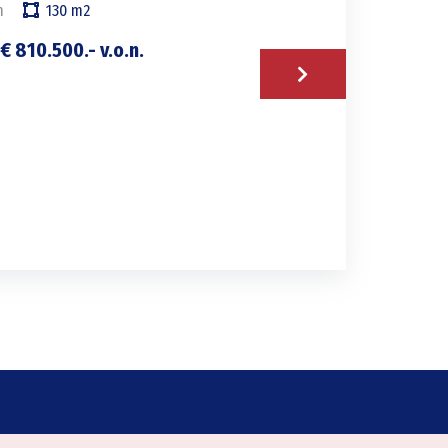
m
130
m2
€ 810.500.- v.o.n.