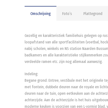
Omschrijving
Foto’s
Plattegrond
Gezellig en karakteristiek familiehuis gelegen op rust
loopafstand van alle sportfaciliteiten (voetbal, ho
nabij scholen, winkels en NS station Naarden Bussum
badkamers en alle karakteristieke stijlkenmerken zo
verdeelde ramen etc. zijn nog allemaal aanwezig.
Indeling:
Begane grond: Entree, vestibule met het originele t
met fontein, dubbele deuren naar de royale en lich
deuren naar de tuin, open eetkeuken aan de achter
achterzijde. Aan de achterzijde is het huis uitgebou
moderne keuken is voorzien van een L-vormig blad, v