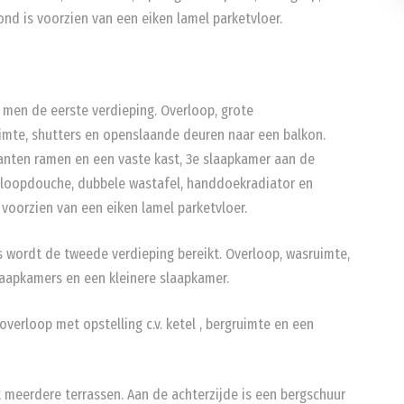
ond is voorzien van een eiken lamel parketvloer.
t men de eerste verdieping. Overloop, grote
imte, shutters en openslaande deuren naar een balkon.
anten ramen en een vaste kast, 3e slaapkamer aan de
nloopdouche, dubbele wastafel, handdoekradiator en
s voorzien van een eiken lamel parketvloer.
 wordt de tweede verdieping bereikt. Overloop, wasruimte,
aapkamers en een kleinere slaapkamer.
overloop met opstelling c.v. ketel , bergruimte en een
t meerdere terrassen. Aan de achterzijde is een bergschuur