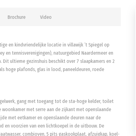
Brochure
Video
ige en kindvriendelijke locatie in villawijk ’t Spiegel op
ckey en tennisverenigingen), natuurgebied Naardermeer en
. Dit ultieme gezinshuis beschikt over 7 slaapkamers en 2
als hoge plafonds, glas in lood, paneeldeuren, roede
egelwerk, gang met toegang tot de sta-hoge kelder, toilet
te woonkamer met serre aan de zijkant met openslaande
zijde met eetkamer en openslaande deuren naar de
wd en voorzien van een lichtkoepel in de uitbouw. De
aatwasser, combioven, 5 pits gaskookplaat, afzuigkap, koel-