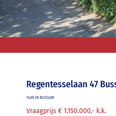
Regentesselaan 47 Bu
1405 EK
BUSSUM
Vraagprijs € 1.150.000,- k.k.