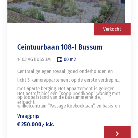
uitvalswegen en de ring A10. Openbaar vervoer is
* Inclusief berging en parkeerplaats
ook goed vertegenwoordigd; Metrostation
* Intergas HRE ketel bouwjaar 2021
Gaasperplas en diverse buslijnen zijn op
* Woonoppervlakte ca. 62 m²
loopafstand.
Verkocht
* Inhoud 200 m³
* Ingemeten conform de branche brede
Ceintuurbaan 108-I Bussum
meetinstructie (NEN 2580)
1403 AG
BUSSUM
60
m2
Centraal gelegen royaal, goed onderhouden en
licht 3-kamerappartement op de eerste verdieping
met aparte berging. Het appartement is gelegen
Het betreft hier een “Koop Goedkoop” woning met
op loopafstand van de Bussummerheide,
erfpacht.
winkelcentrum “Passage Koekoeklaan’’, en basis-en
middelbare scholen zijn door de centrale ligging
Indeling:
Vraagprijs
eveneens vlakbij als ook station Bussum-Zuid en
€ 250.000,- k.k.
entree, hal met meterkast, woonkamer met balkon
uitvalswegen naar Amsterdam en Utrecht.
aan de voorzijde, kleine slaapkamer met zonnig
Bijzonderheden: