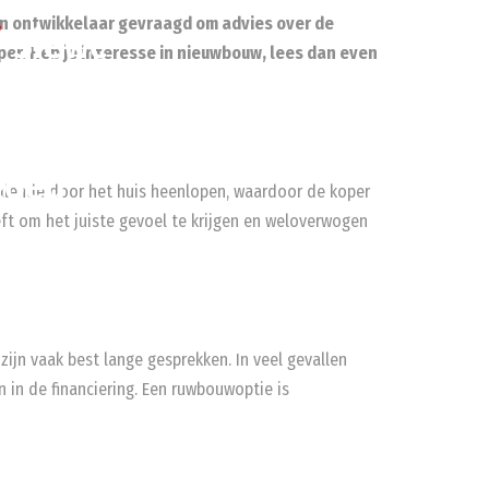
en ontwikkelaar gevraagd om advies over de
/
Siewe
er. Heb je interesse in nieuwbouw, lees dan even
Gegarandeerd
Onroerend
goed
ellende door het huis heenlopen, waardoor de koper
eeft om het juiste gevoel te krijgen en weloverwogen
zijn vaak best lange gesprekken. In veel gevallen
n de financiering. Een ruwbouwoptie is