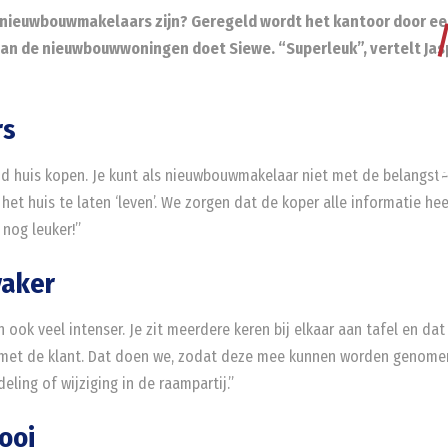
n nieuwbouwmakelaars zijn? Geregeld wordt het kantoor door e
an de nieuwbouwwoningen doet Siewe. “Superleuk”, vertelt Jasp
rs
d huis kopen. Je kunt als nieuwbouwmakelaar niet met de belangst
m het huis te laten ‘leven’. We zorgen dat de koper alle informatie h
nog leuker!”
vaker
ok veel intenser. Je zit meerdere keren bij elkaar aan tafel en dat 
t de klant. Dat doen we, zodat deze mee kunnen worden genomen i
ling of wijziging in de raampartij.”
ooi