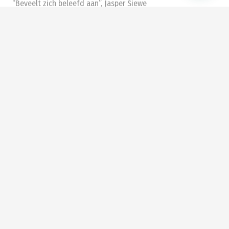
“Beveelt zich beleefd aan”, Jasper Siewe
Albrechtlaan 26
1404 AL Bussum
035 699 00 44