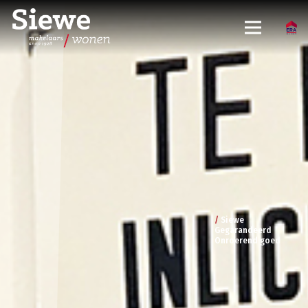
/
Siewe
Gegarandeerd
Onroerend goed