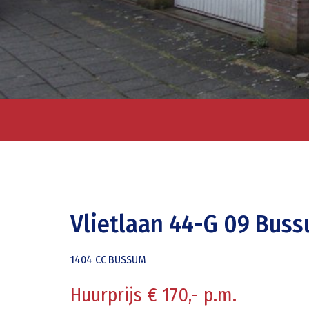
Vlietlaan 44-G 09 Bus
1404 CC
BUSSUM
Huurprijs € 170,- p.m.