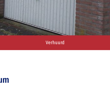
Verhuurd
sum