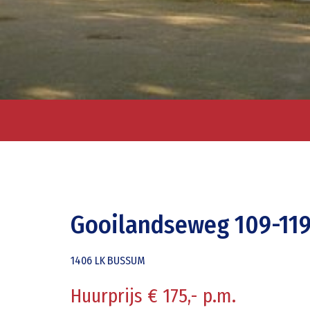
Gooilandseweg 109-11
1406 LK
BUSSUM
Huurprijs € 175,- p.m.