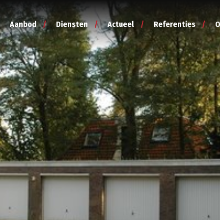
Aanbod
Diensten
Actueel
Referenties
O