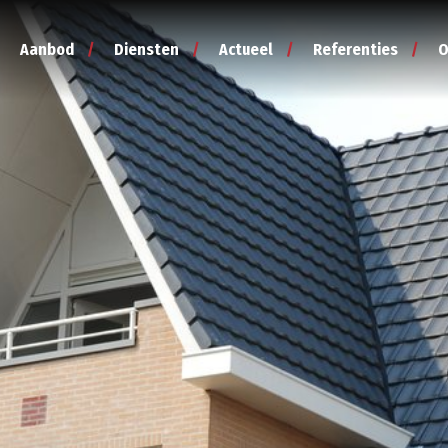
Aanbod
Diensten
Actueel
Referenties
O