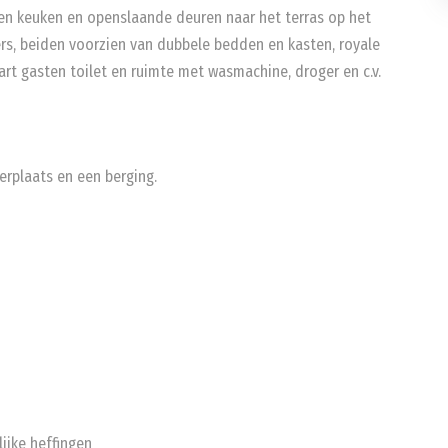
pen keuken en openslaande deuren naar het terras op het
s, beiden voorzien van dubbele bedden en kasten, royale
art gasten toilet en ruimte met wasmachine, droger en c.v.
erplaats en een berging.
lijke heffingen