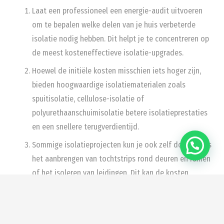
Laat een professioneel een energie-audit uitvoeren
om te bepalen welke delen van je huis verbeterde
isolatie nodig hebben. Dit helpt je te concentreren op
de meest kosteneffectieve isolatie-upgrades.
Hoewel de initiële kosten misschien iets hoger zijn,
bieden hoogwaardige isolatiematerialen zoals
spuitisolatie, cellulose-isolatie of
polyurethaanschuimisolatie betere isolatieprestaties
en een snellere terugverdientijd.
Sommige isolatieprojecten kun je ook zelf doen, zoals
het aanbrengen van tochtstrips rond deuren en ramen
of het isoleren van leidingen. Dit kan de kosten
verlagen.
Check of er subsidies, belastingvoordelen of
financieringsprogramma’s beschikbaar zijn voor