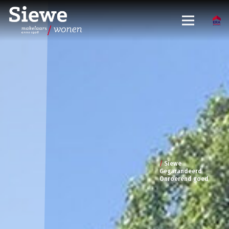
/
Siewe
Gegarandeerd
Onroerend goed