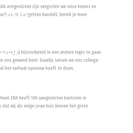
j ERA aangesloten zijn vergroten we onze kennis en
/
Siewe
rachten en budgetten bundelt, bereik je meer
Gegarandeerd
Onroerend
goed
verweeg jij bijvoorbeeld in een andere regio te gaan
an ons gewend bent. Daarbij seinen we ons collega-
maal het verhaal opnieuw hoeft te doen.
geheel. ERA heeft 100 aangesloten kantoren in
 dat wij als enige jouw huis binnen het grote