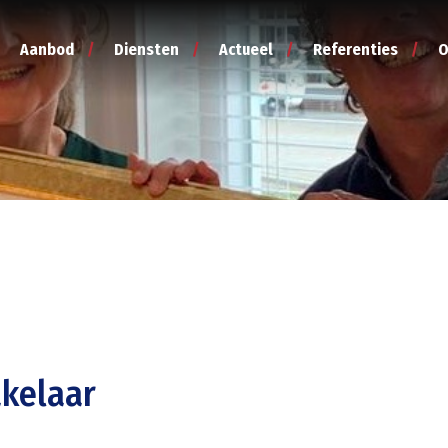
Aanbod
Diensten
Actueel
Referenties
O
akelaar