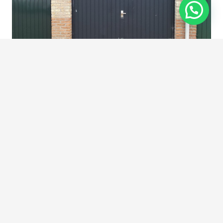
Gomarushof garage 12 0-ong
Hilversum
1216 KH
HILVERSUM
Huurprijs
€ 145,- p.m.
Verhuurd