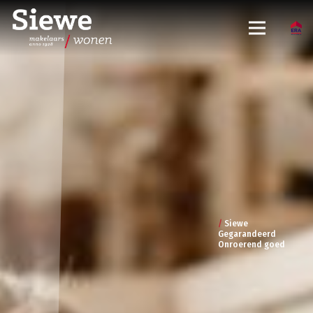
/
Siewe
Gegarandeerd
Onroerend goed