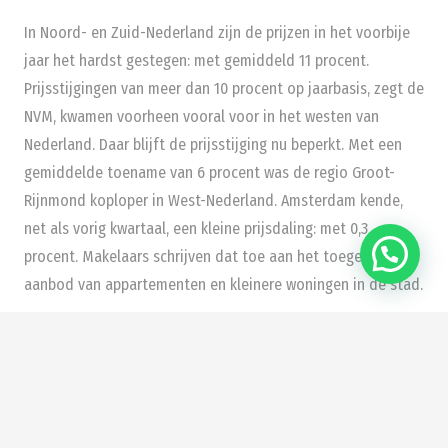
In Noord- en Zuid-Nederland zijn de prijzen in het voorbije
jaar het hardst gestegen: met gemiddeld 11 procent.
Prijsstijgingen van meer dan 10 procent op jaarbasis, zegt de
NVM, kwamen voorheen vooral voor in het westen van
Nederland. Daar blijft de prijsstijging nu beperkt. Met een
gemiddelde toename van 6 procent was de regio Groot-
Rijnmond koploper in West-Nederland. Amsterdam kende,
net als vorig kwartaal, een kleine prijsdaling: met 0,3
procent. Makelaars schrijven dat toe aan het toegenomen
aanbod van appartementen en kleinere woningen in de stad.
“Deze veranderingen zijn niet schokkend, maar de grote
prijsstijgingen lijken voorbij. De vraag is onverminderd
groot, maar het aanbod is behoorlijk toegenomen” aldus
Katja Verheul, CEO ERA Real Estate NL. “Een evenwichtiger
woningmarkt is uiteindelijk beter voor iedereen.”