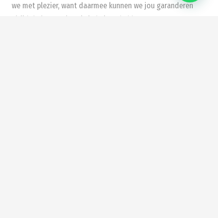
we met plezier, want daarmee kunnen we jou garanderen
altijd de laatste kennis in huis te hebben.
Siewe Wonen is een allround makelaar in het Gooi met zeer
ervaren
aankoopmakelaars
,
verkoopmakelaars
en taxateurs
in teams. In een klein team met korte lijnen is het
makelaarskantoor actief in een groot gebied. Juist door jou
alles uit handen te nemen, kan Siewe van meerwaarde zijn.
Zorgeloos kopen en verkopen en er juist op dit moment het
maximale uithalen. Siewe Wonen helpt je. Ook dus als je een
taxatie nodig hebt, omdat je een nieuwe woning hebt
gekocht.