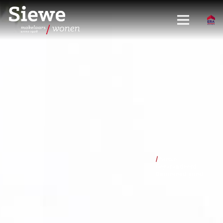
/
Siewe
Gegarandeerd
Onroerend goed